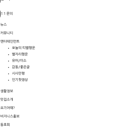
1:1 문의
뉴스
커뮤니티
엔터테인먼트
오늘의 띠별행운
별자리행운
유머/미소
감동/좋은글
시사만평
인기핫영상
생활정보
맛집소개
요기어때?
비지니스홍보
동호회