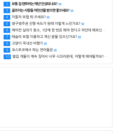
보통 집 렌트비는 매년 인상되나요?
2
[1]
골프치는 사람들 어떤선물 받으면 좋으세요?
3
[1]
자동차 보험 뭐 쓰세요?
4
[1]
영구영주권 진행 속도가 원래 이렇게 느린가요?
5
[1]
에어컨 실외기 청소, 1년에 한 번은 해야 한다고 하던데 해보신 분 있으세요?
6
[1]
테슬라 보험 이용하고 계신 분들 있으신가요?
7
[2]
고양이 국내선 비행기
8
[1]
코스트코에서 파는 연어들은
9
[1]
옆집 개들이 계속 짖어서 너무 시끄러운데, 어떻게 해야될까요? ㅠㅠ
10
[1]