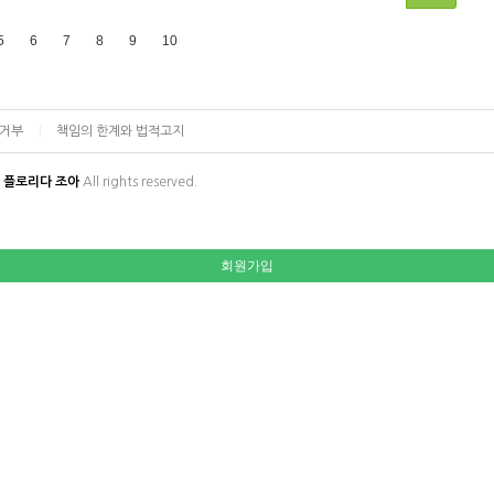
5
6
7
8
9
10
집거부
책임의 한계와 법적고지
플로리다 조아
All rights reserved.
회원가입