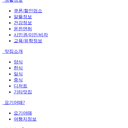
생활정보
쿠폰/할인업소
알뜰정보
건강정보
운전면허
시민권/이민/비자
교육/유학정보
맛집소개
양식
한식
일식
중식
디저트
기타맛집
요기어때?
요기어때
여행지정보