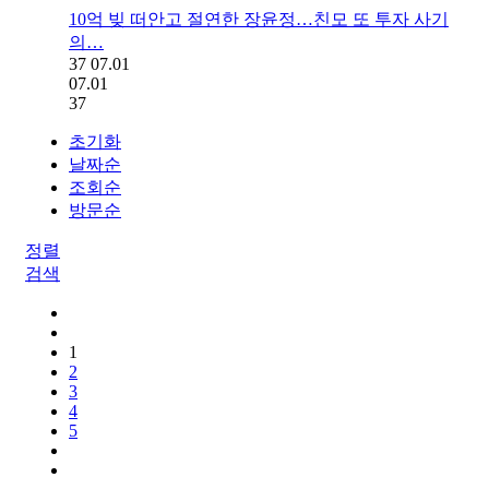
10억 빚 떠안고 절연한 장윤정…친모 또 투자 사기
의…
37
07.01
07.01
37
초기화
날짜순
조회순
방문순
정렬
검색
1
2
3
4
5