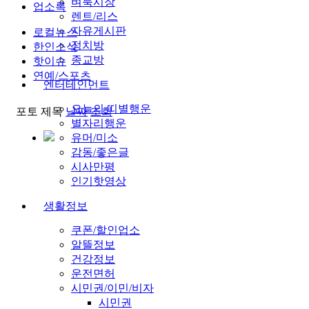
벼룩시장
업소록
렌트/리스
자유게시판
로컬뉴스
정치방
한인소식
종교방
핫이슈
연예/스포츠
엔터테인먼트
오늘의 띠별행운
포토
제목
날짜
조회
별자리행운
유머/미소
감동/좋은글
시사만평
인기핫영상
생활정보
쿠폰/할인업소
알뜰정보
건강정보
운전면허
시민권/이민/비자
시민권