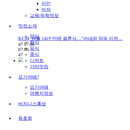
이민
비자
교육/유학정보
맛집소개
양식
KCM, 10월 14년 만에 결혼식…"아내와 약속 지켜…
한식
47
07.06
일식
07.06
중식
47
디저트
기타맛집
요기어때?
요기어때
여행지정보
비지니스홍보
동호회