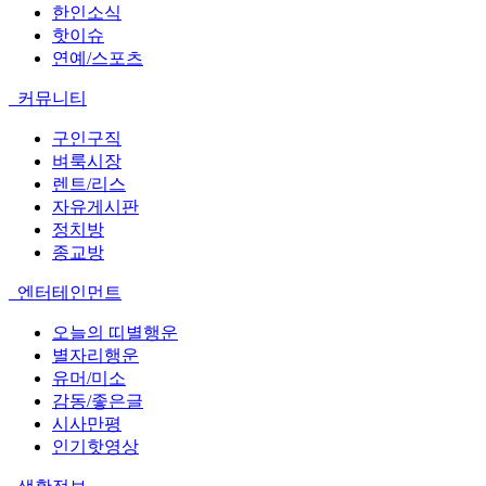
한인소식
핫이슈
연예/스포츠
커뮤니티
구인구직
벼룩시장
렌트/리스
자유게시판
정치방
종교방
엔터테인먼트
오늘의 띠별행운
별자리행운
유머/미소
감동/좋은글
시사만평
인기핫영상