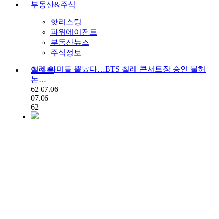
부동산&주식
핫리스팅
파워에이전트
부동산뉴스
주식정보
칠레 아미들 뿔났다…BTS 칠레 콘서트장 승인 불허
업소록
논…
62
07.06
07.06
62