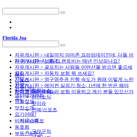
Florida Joa
자유게시판 > 내일까지 아마존 프라임데이인데, 다들 어
떤 거 사셨는지 궁금…
자유게시판 > 보통 집 렌트비는 매년 인상되나요?
자유게시판 > 골프치는 사람들 어떤선물 받으면 좋으세
요?
자유게시판 > 자동차 보험 뭐 쓰세요?
메인
자유게시판 > 영구영주권 진행 속도가 원래 이렇게 느린
뉴스
뉴스
가요?
자유게시판 > 에어컨 실외기 청소, 1년에 한 번은 해야
커뮤니티
로컬뉴스
한다고 하던데 해…
자유게시판 > 테슬라 보험 이용하고 계신 분들 있으신가
엔터테인먼트
한인소식
요?
생활정보
핫이슈
맛집소개
연예/스포츠
요기어때?
비지니스홍보
커뮤니티
동호회
구인구직
부동산&주식