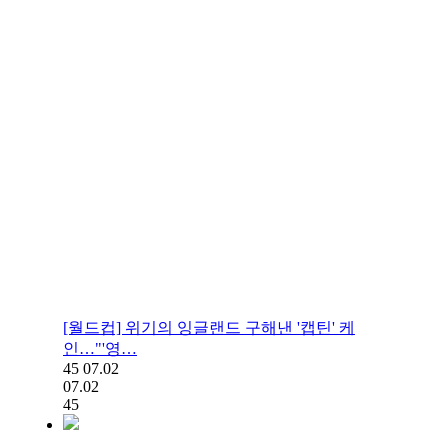
[월드컵] 위기의 잉글랜드 구해낸 '캡틴' 케
인…"'영…
45
07.02
07.02
45