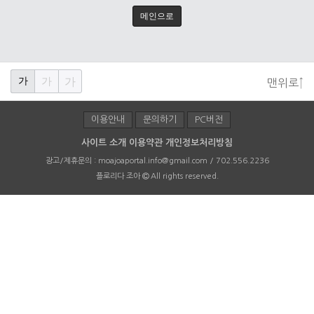
메인으로
가
가
가
맨위로↑
이용안내
문의하기
PC버전
사이트 소개
이용약관
개인정보처리방침
광고/제휴문의 :
moajoaportal.info@gmail.com / 702.556.2236
플로리다 조아
All rights reserved.